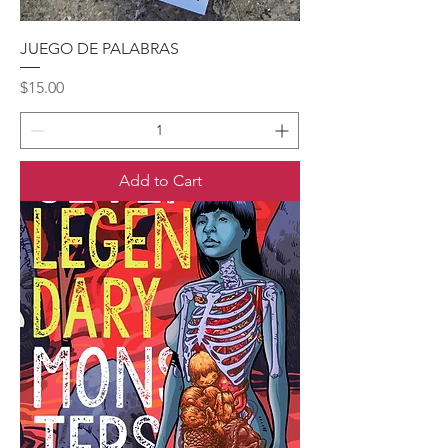
JUEGO DE PALABRAS
Price
$15.00
Add to Cart